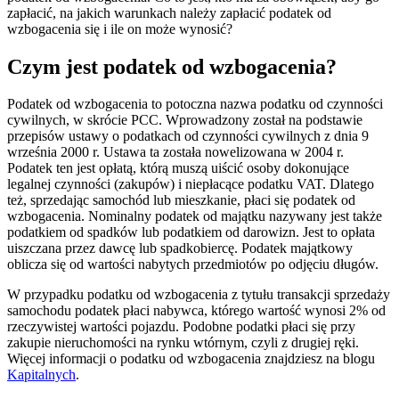
zapłacić, na jakich warunkach należy zapłacić podatek od
wzbogacenia się i ile on może wynosić?
Czym jest podatek od wzbogacenia?
Podatek od wzbogacenia to potoczna nazwa podatku od czynności
cywilnych, w skrócie PCC. Wprowadzony został na podstawie
przepisów ustawy o podatkach od czynności cywilnych z dnia 9
września 2000 r. Ustawa ta została nowelizowana w 2004 r.
Podatek ten jest opłatą, którą muszą uiścić osoby dokonujące
legalnej czynności (zakupów) i niepłacące podatku VAT. Dlatego
też, sprzedając samochód lub mieszkanie, płaci się podatek od
wzbogacenia. Nominalny podatek od majątku nazywany jest także
podatkiem od spadków lub podatkiem od darowizn. Jest to opłata
uiszczana przez dawcę lub spadkobiercę. Podatek majątkowy
oblicza się od wartości nabytych przedmiotów po odjęciu długów.
W przypadku podatku od wzbogacenia z tytułu transakcji sprzedaży
samochodu podatek płaci nabywca, którego wartość wynosi 2% od
rzeczywistej wartości pojazdu. Podobne podatki płaci się przy
zakupie nieruchomości na rynku wtórnym, czyli z drugiej ręki.
Więcej informacji o podatku od wzbogacenia znajdziesz na blogu
Kapitalnych
.