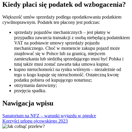
Kiedy płaci się podatek od wzbogacenia?
Większość umów sprzedaży podlega opodatkowaniu podatkiem
cywilnoprawnym. Podatek ten płacony jest podczas:
sprzedaży pojazdów mechanicznych – jest płatny w
przypadku zawarcia transakcji z osobą niebędącą podatnikiem
VAT na podstawie umowy sprzedaży pojazdu
mechanicznego. Choć w momencie zakupu pojazd może
znajdować się w Polsce lub za granicą, miejscem
zamieszkania lub siedzibą sprzedającego musi być Polska i
tutaj także musi zostać zawarta taka umowa kupna;
kupno nieruchomości na rynku wtórnym – niezależnie od
tego u kogo kupuje się nieruchomość. Ostateczną kwotę
podatku pobiera od kupującego notariusz;
otrzymania darowizny;
przejęcia spadku.
Nawigacja wpisu
Sanatorium na NFZ – warunki wyjazdu w pigułce
Korzyści urlopu ojcowskiego 2023