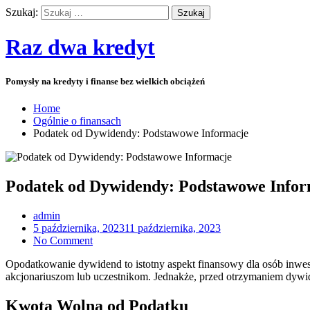
Szukaj:
Raz dwa kredyt
Pomysły na kredyty i finanse bez wielkich obciążeń
Home
Ogólnie o finansach
Podatek od Dywidendy: Podstawowe Informacje
Podatek od Dywidendy: Podstawowe Infor
admin
5 października, 2023
11 października, 2023
No Comment
Opodatkowanie dywidend to istotny aspekt finansowy dla osób inwes
akcjonariuszom lub uczestnikom. Jednakże, przed otrzymaniem dywid
Kwota Wolna od Podatku