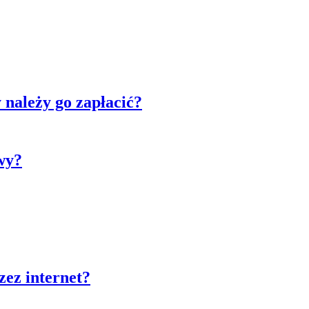
y należy go zapłacić?
wy?
zez internet?