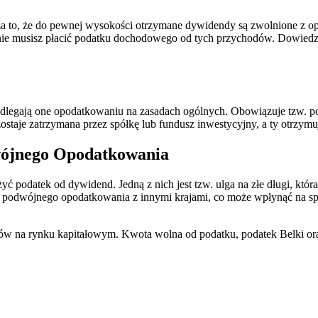
to, że do pewnej wysokości otrzymane dywidendy są zwolnione z opoda
 nie musisz płacić podatku dochodowego od tych przychodów. Dowiedz 
dlegają one opodatkowaniu na zasadach ogólnych. Obowiązuje tzw. pod
staje zatrzymana przez spółkę lub fundusz inwestycyjny, a ty otrzymuj
wójnego Opodatkowania
ć podatek od dywidend. Jedną z nich jest tzw. ulga na złe długi, któr
 podwójnego opodatkowania z innymi krajami, co może wpłynąć na 
w na rynku kapitałowym. Kwota wolna od podatku, podatek Belki oraz