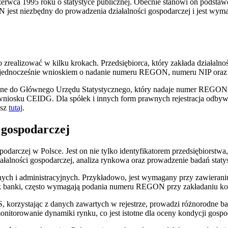
rwca 1995 roku o statystyce publicznej. Obecnie stanowi on podstawow
t niezbędny do prowadzenia działalności gospodarczej i jest wymagan
realizować w kilku krokach. Przedsiębiorca, który zakłada działalno
est jednocześnie wnioskiem o nadanie numeru REGON, numeru NIP ora
ne do Głównego Urzędu Statystycznego, który nadaje numer REGON i p
niosku CEIDG. Dla spółek i innych form prawnych rejestracja odby
esz
tutaj
.
gospodarczej
rczej w Polsce. Jest on nie tylko identyfikatorem przedsiębiorstwa,
ałalności gospodarczej, analiza rynkowa oraz prowadzenie badań staty
 i administracyjnych. Przykładowo, jest wymagany przy zawieraniu u
e jak banki, często wymagają podania numeru REGON przy zakładaniu ko
korzystając z danych zawartych w rejestrze, prowadzi różnorodne bad
nitorowanie dynamiki rynku, co jest istotne dla oceny kondycji gospod