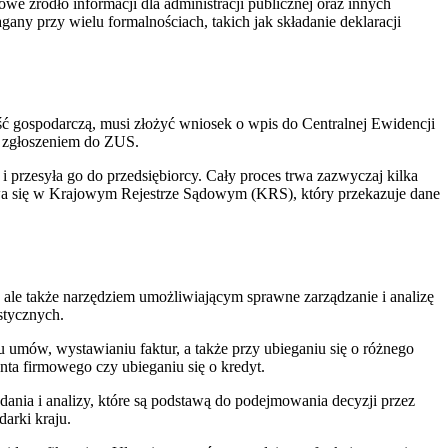
e źródło informacji dla administracji publicznej oraz innych
y przy wielu formalnościach, takich jak składanie deklaracji
ść gospodarczą, musi złożyć wniosek o wpis do Centralnej Ewidencji
z zgłoszeniem do ZUS.
rzesyła go do przedsiębiorcy. Cały proces trwa zazwyczaj kilka
wa się w Krajowym Rejestrze Sądowym (KRS), który przekazuje dane
 ale także narzędziem umożliwiającym sprawne zarządzanie i analizę
stycznych.
mów, wystawianiu faktur, a także przy ubieganiu się o różnego
nta firmowego czy ubieganiu się o kredyt.
ania i analizy, które są podstawą do podejmowania decyzji przez
arki kraju.