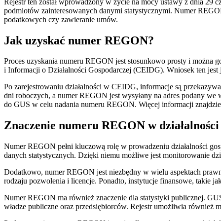
Rejestr ten został wprowadzony w życie na mocy ustawy z dnia 29 cze
podmiotów zainteresowanych danymi statystycznymi. Numer REGON jes
podatkowych czy zawieranie umów.
Jak uzyskać numer REGON?
Proces uzyskania numeru REGON jest stosunkowo prosty i można go z
i Informacji o Działalności Gospodarczej (CEIDG). Wniosek ten j
Po zarejestrowaniu działalności w CEIDG, informacje są przekazywa
dni roboczych, a numer REGON jest wysyłany na adres podany we w
do GUS w celu nadania numeru REGON. Więcej informacji znajdzi
Znaczenie numeru REGON w działalności 
Numer REGON pełni kluczową rolę w prowadzeniu działalności gospoda
danych statystycznych. Dzięki niemu możliwe jest monitorowanie dzi
Dodatkowo, numer REGON jest niezbędny w wielu aspektach prawnych
rodzaju pozwolenia i licencje. Ponadto, instytucje finansowe, taki
Numer REGON ma również znaczenie dla statystyki publicznej. GUS, 
władze publiczne oraz przedsiębiorców. Rejestr umożliwia również mo