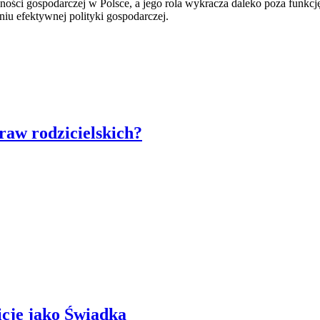
ci gospodarczej w Polsce, a jego rola wykracza daleko poza funkcję
iu efektywnej polityki gospodarczej.
raw rodzicielskich?
icję jako Świadka