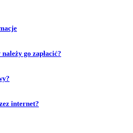
macje
y należy go zapłacić?
wy?
zez internet?