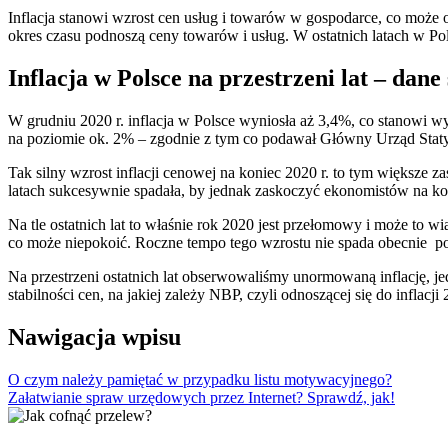
Inflacja stanowi wzrost cen usług i towarów w gospodarce, co może 
okres czasu podnoszą ceny towarów i usług. W ostatnich latach w P
Inflacja w Polsce na przestrzeni lat – dane
W grudniu 2020 r. inflacja w Polsce wyniosła aż 3,4%, co stanowi w
na poziomie ok. 2% – zgodnie z tym co podawał Główny Urząd Stat
Tak silny wzrost inflacji cenowej na koniec 2020 r. to tym większe z
latach sukcesywnie spadała, by jednak zaskoczyć ekonomistów na ko
Na tle ostatnich lat to właśnie rok 2020 jest przełomowy i może to w
co może niepokoić. Roczne tempo tego wzrostu nie spada obecnie p
Na przestrzeni ostatnich lat obserwowaliśmy unormowaną inflację, j
stabilności cen, na jakiej zależy NBP, czyli odnoszącej się do infla
Nawigacja wpisu
O czym należy pamiętać w przypadku listu motywacyjnego?
Załatwianie spraw urzędowych przez Internet? Sprawdź, jak!