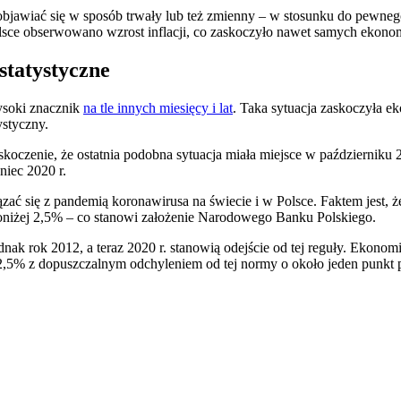
objawiać się w sposób trwały lub też zmienny – w stosunku do pewneg
olsce obserwowano wzrost inflacji, co zaskoczyło nawet samych ekono
 statystyczne
ysoki znacznik
na tle innych miesięcy i lat
. Taka sytuacja zaskoczyła e
ystyczny.
askoczenie, że ostatnia podobna sytuacja miała miejsce w październiku
niec 2020 r.
iązać się z pandemią koronawirusa na świecie i w Polsce. Faktem jest, 
oniżej 2,5% – co stanowi założenie Narodowego Banku Polskiego.
ednak rok 2012, a teraz 2020 r. stanowią odejście od tej reguły. Eko
cji 2,5% z dopuszczalnym odchyleniem od tej normy o około jeden punkt