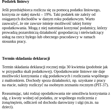
Podatek liniowy
Jeśli przedsiębiorca rozlicza się za pomocą podatku liniowego,
korzysta ze stałej stawki – 19%. Taki podatek nie zależy od
osiąganych dochodów w danym roku podatkowym. Warto
zauważyć, że nie zawsze istnieje możliwość takiej formy
opodatkowania. Mogą z niej natomiast korzystać podatnicy, którzy
prowadzą pozarolniczą działalność gospodarczą i nieświadczący
usług na rzecz byłego lub obecnego pracodawcy w ramach
stosunku pracy.
Termin składania deklaracji
Termin składania deklaracji rocznej mija 30 kwietnia (podobnie jak
w przypadku skali podatkowej). Opodatkowanie liniowe nie daje
możliwości korzystania z ulg podatkowych i rozliczania wspólnego
z małżonkiem. Dochody spoza działalności, np. uzyskane z pracy
na etacie, należy rozliczyć na osobnym zeznaniu rocznym (PIT-37).
Reasumując, taki rodzaj opodatkowania nie umożliwia korzystania z
ulg, z kwoty wolnej od podatku, ze wspólnego rozliczenia z
żoną/mężem, odliczeń od dochodu darowizny i ulgi (m.in. na
dzieci).