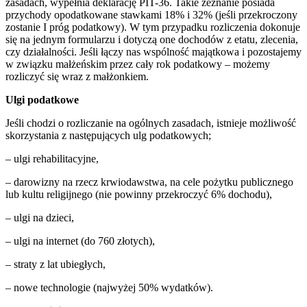
zasadach, wypełnia deklarację PIT-36. Takie zeznanie posiada
przychody opodatkowane stawkami 18% i 32% (jeśli przekroczony
zostanie I próg podatkowy). W tym przypadku rozliczenia dokonuje
się na jednym formularzu i dotyczą one dochodów z etatu, zlecenia,
czy działalności. Jeśli łączy nas wspólność majątkowa i pozostajemy
w związku małżeńskim przez cały rok podatkowy – możemy
rozliczyć się wraz z małżonkiem.
Ulgi podatkowe
Jeśli chodzi o rozliczanie na ogólnych zasadach, istnieje możliwość
skorzystania z następujących ulg podatkowych;
– ulgi rehabilitacyjne,
– darowizny na rzecz krwiodawstwa, na cele pożytku publicznego
lub kultu religijnego (nie powinny przekroczyć 6% dochodu),
– ulgi na dzieci,
– ulgi na internet (do 760 złotych),
– straty z lat ubiegłych,
– nowe technologie (najwyżej 50% wydatków).