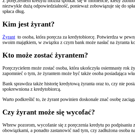
Z poręczeniem kredytu można spotkać się w momencie, kiedy zdolność
niezwykle dużą odpowiedzialność, ponieważ zobowiązuje się do spłaty 
spłaca dług.
Kim jest żyrant?
Żyrant
to osoba, która poręcza za kredytobiorcę. Potwierdza w pewnym 
swoim majątkiem, w związku z czym bank może nasłać na żyranta kom
Kto może zostać żyrantem?
Poręczycielem może zostać osoba, która ukończyła osiemnasty rok ż
zapomnieć o tym, że żyrantem może być także osoba posiadająca włas
Bank sprawdza także historię kredytową żyranta oraz to, czy nie po
spokrewniona z kredytobiorcą.
Warto podkreślić to, że żyrant powinien doskonale znać osobę zaciągaj
Czy żyrant może się wycofać?
Wbrew pozorom, wycofanie się z poręczenia kredytu po podpisaniu 
obowiązkami, a ponadto zastanowić nad tym, czy zadłużona osoba na