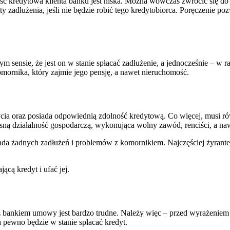
 kredytowa klienta banku jest niska. Można wówczas zwrócić się do za
zadłużenia, jeśli nie będzie robić tego kredytobiorca. Poręczenie poz
sensie, że jest on w stanie spłacać zadłużenie, a jednocześnie – w ra
ornika, który zajmie jego pensję, a nawet nieruchomość.
ycia oraz posiada odpowiednią zdolność kredytową. Co więcej, musi r
ną działalność gospodarczą, wykonująca wolny zawód, renciści, a naw
siada żadnych zadłużeń i problemów z komornikiem. Najczęściej żyrante
ącą kredyt i ufać jej.
z bankiem umowy jest bardzo trudne. Należy więc – przed wyrażeniem
 pewno będzie w stanie spłacać kredyt.