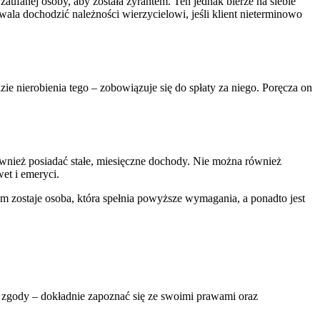
ufanej osoby, aby została żyrantem. Ten jednak bierze na siebie
wala dochodzić należności wierzycielowi, jeśli klient nieterminowo
zie nierobienia tego – zobowiązuje się do spłaty za niego. Poręcza on
ównież posiadać stałe, miesięczne dochody. Nie można również
et i emeryci.
m zostaje osoba, która spełnia powyższe wymagania, a ponadto jest
 zgody – dokładnie zapoznać się ze swoimi prawami oraz