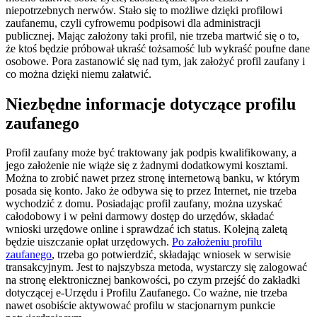
niepotrzebnych nerwów. Stało się to możliwe dzięki profilowi
zaufanemu, czyli cyfrowemu podpisowi dla administracji
publicznej. Mając założony taki profil, nie trzeba martwić się o to,
że ktoś będzie próbował ukraść tożsamość lub wykraść poufne dane
osobowe. Pora zastanowić się nad tym, jak założyć profil zaufany i
co można dzięki niemu załatwić.
Niezbędne informacje dotyczące profilu
zaufanego
Profil zaufany może być traktowany jak podpis kwalifikowany, a
jego założenie nie wiąże się z żadnymi dodatkowymi kosztami.
Można to zrobić nawet przez stronę internetową banku, w którym
posada się konto. Jako że odbywa się to przez Internet, nie trzeba
wychodzić z domu. Posiadając profil zaufany, można uzyskać
całodobowy i w pełni darmowy dostęp do urzędów, składać
wnioski urzędowe online i sprawdzać ich status. Kolejną zaletą
będzie uiszczanie opłat urzędowych.
Po założeniu profilu
zaufanego
, trzeba go potwierdzić, składając wniosek w serwisie
transakcyjnym. Jest to najszybsza metoda, wystarczy się zalogować
na stronę elektronicznej bankowości, po czym przejść do zakładki
dotyczącej e-Urzędu i Profilu Zaufanego. Co ważne, nie trzeba
nawet osobiście aktywować profilu w stacjonarnym punkcie